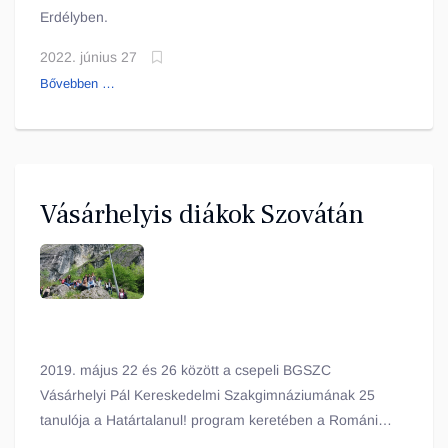
Erdélyben.
2022. június 27
Bővebben …
Vásárhelyis diákok Szovátán
2019. május 22 és 26 között a csepeli BGSZC
Vásárhelyi Pál Kereskedelmi Szakgimnáziumának 25
tanulója a Határtalanul! program keretében a Romániai
Erdély területén található Szovátán és környékén töltött