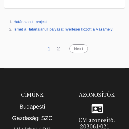
Határtalanul! projekt
Ismét a Határtalanul! pályázat nyertesei között a Vásárhelyi
A Turizmus határok nélkül 2018-2019-es Határtalanul!
1
2
Next
projektben a szovátai Domokos Kázmér Óvoda,
Gimnázium és Szakközépiskola diákjai 2019. április 10-
én érkeznek hozzánk.
CÍMÜNK
AZONOSÍTÓK
Budapesti
Gazdasági SZC
OM azonosító:
203061/021